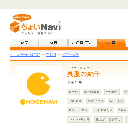
ちょいNavi北陸TOP
>>
石川県
>>
呉服の絹千
ゴフクノキヌセン
呉服の絹千
ジャンル
：
要予約
新規特典有
予約優先
カ
SNS特典
公式アプリ
WEB予約
マンツーマン
一部送迎あり
2回目
paypay導入店
仕上がり撮影有り